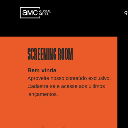
Q
SCREENING ROOM
Bem vinda
Aproveite nosso conteúdo exclusivo.
Cadastre-se e acesse aos últimos
lançamentos.